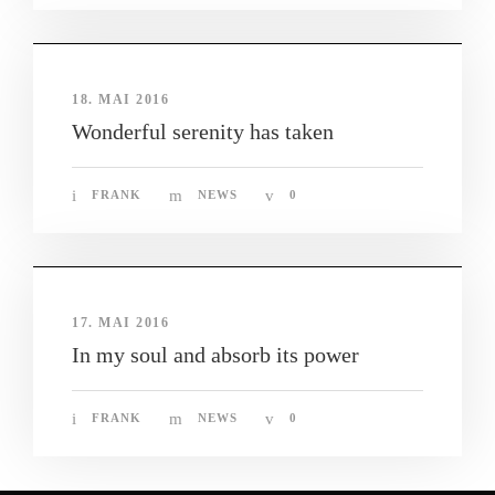
18. MAI 2016
Wonderful serenity has taken
FRANK
NEWS
0
17. MAI 2016
In my soul and absorb its power
FRANK
NEWS
0